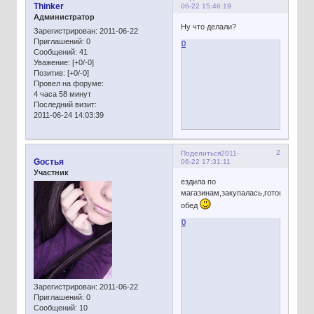
Thinker
06-22 15:46:19
Администратор
Ну что делали?
Зарегистрирован
: 2011-06-22
Приглашений:
0
0
Сообщений:
41
Уважение:
[+0/-0]
Позитив:
[+0/-0]
Провел на форуме:
4 часа 58 минут
Последний визит:
2011-06-24 14:03:39
2
Поделиться
2011-
Gостья
06-22 17:31:11
Участник
ездила по
магазинам,закупалась,готовила
обед
0
Зарегистрирован
: 2011-06-22
Приглашений:
0
Сообщений:
10