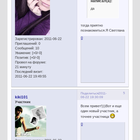
написал(а):
да
тогда приятно
познакомиться.Я Светлана
0
Зарегистрирован
: 2011-06-22
Приглашений:
0
Сообщений:
10
Уважение:
[+0/-0]
Позитив:
[+0/-0]
Провел на форуме:
21 минуту
Последний визит:
2011-06-22 19:49:55
5
Поделиться
2011-
kiki101
06-22 19:30:09
Участник
Всем привет!)))Вот и еще
один новый участник, а
точнее участница
0