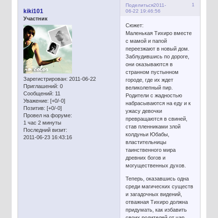
1
Поделиться
2011-
kiki101
06-22 19:46:56
Участник
Сюжет:
Маленькая Тихиро вместе
с мамой и папой
переезжают в новый дом.
Заблудившись по дороге,
они оказываются в
странном пустынном
Зарегистрирован
: 2011-06-22
городе, где их ждет
Приглашений:
0
великолепный пир.
Сообщений:
11
Родители с жадностью
Уважение:
[+0/-0]
набрасываются на еду и к
Позитив:
[+0/-0]
ужасу девочки
Провел на форуме:
превращаются в свиней,
1 час 2 минуты
став пленниками злой
Последний визит:
колдуньи Юбабы,
2011-06-23 16:43:16
властительницы
таинственного мира
древних богов и
могущественных духов.
Теперь, оказавшись одна
среди магических существ
и загадочных видений,
отважная Тихиро должна
придумать, как избавить
своих родителей от чар