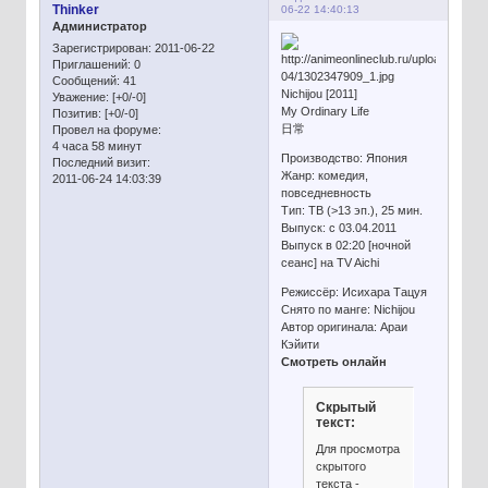
Thinker
06-22 14:40:13
Администратор
Зарегистрирован
: 2011-06-22
Приглашений:
0
Сообщений:
41
Nichijou [2011]
Уважение:
[+0/-0]
My Ordinary Life
Позитив:
[+0/-0]
日常
Провел на форуме:
4 часа 58 минут
Производство: Япония
Последний визит:
Жанр: комедия,
2011-06-24 14:03:39
повседневность
Тип: ТВ (>13 эп.), 25 мин.
Выпуск: c 03.04.2011
Выпуск в 02:20 [ночной
сеанс] на TV Aichi
Режиссёр: Исихара Тацуя
Снято по манге: Nichijou
Автор оригинала: Араи
Кэйити
Смотреть онлайн
Скрытый
текст:
Для просмотра
скрытого
текста -